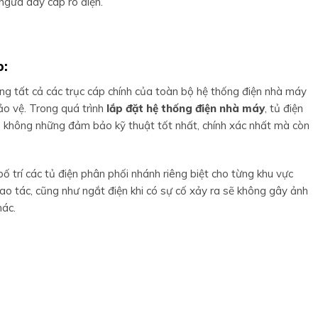
ngừa dây cáp rò điện.
p:
ung tất cả các trục cáp chính của toàn bộ hệ thống điện nhà máy
ảo vệ. Trong quá trình
lắp đặt hệ thống điện nhà máy
, tủ điện
ất, không những đảm bảo kỹ thuật tốt nhất, chính xác nhất mà còn
ố trí các tủ điện phân phối nhánh riêng biệt cho từng khu vực
ao tác, cũng như ngắt điện khi có sự cố xảy ra sẽ không gây ảnh
hác.