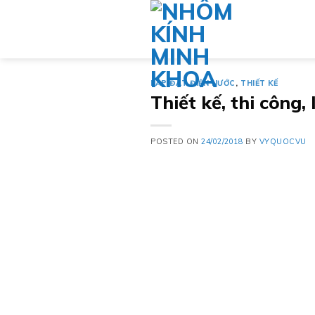
Skip
to
content
LẮP ĐẶT ĐIỆN NƯỚC
,
THIẾT KẾ
Thiết kế, thi công
POSTED ON
24/02/2018
BY
VYQUOCVU