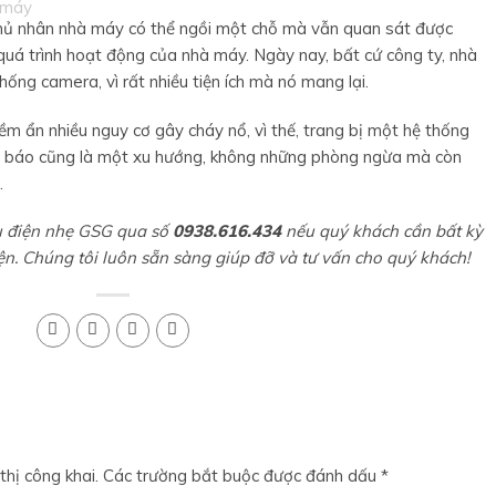
hủ nhân nhà máy có thể ngồi một chỗ mà vẫn quan sát được
quá trình hoạt động của nhà máy. Ngày nay, bất cứ công ty, nhà
hống camera, vì rất nhiều tiện ích mà nó mang lại.
ềm ẩn nhiều nguy cơ gây cháy nổ, vì thế, trang bị một hệ thống
g báo cũng là một xu hướng, không những phòng ngừa mà còn
.
u điện nhẹ GSG qua số
0938.616.434
nếu quý khách cần bất kỳ
ện. Chúng tôi luôn sẵn sàng giúp đỡ và tư vấn cho quý khách!
hị công khai.
Các trường bắt buộc được đánh dấu
*