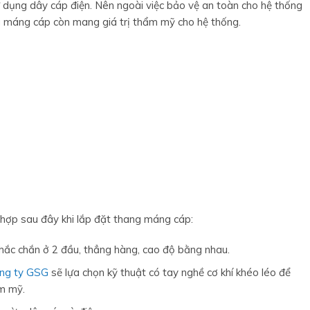
 sử dụng dây cáp điện. Nên ngoài việc bảo vệ an toàn cho hệ thống
ng máng cáp còn mang giá trị thẩm mỹ cho hệ thống.
 hợp sau đây khi lắp đặt thang máng cáp:
chắc chắn ở 2 đầu, thẳng hàng, cao độ bằng nhau.
ng ty GSG
sẽ lựa chọn kỹ thuật có tay nghề cơ khí khéo léo để
ẩm mỹ.