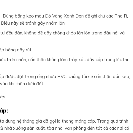
n. Dùng băng keo màu Đỏ Vàng Xanh Đen để ghi chú các Pha R,
 Điều này sẽ tránh gây nhầm lẫn.
tự đều đặn, không để dây chồng chéo lẫn lộn trong đấu nối và
áp bằng dây rút
c trơn nhẵn, cẩn thận không làm trầy xóc dây cáp trong lúc thi
p được đặt trong ống nhựa PVC, chúng tôi sẽ cẩn thận dán keo,
vào khi chôn dưới đất.
áp.
áp:
 ta dùng hệ thống giá đỡ gọi là thang máng cáp. Trong quá trình
 từ nhà xưởng sản xuất, tòa nhà, văn phòng đến tất cả các nơi có